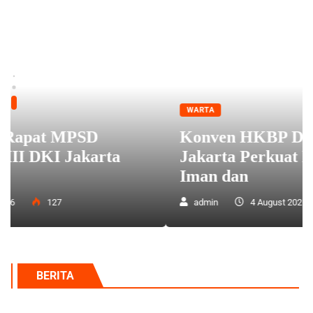
WARTA
Konven HKBP Distrik VIII DKI
Jakarta Perkuat Keteladanan
Iman dan
admin
4 August 2026
174
BERITA