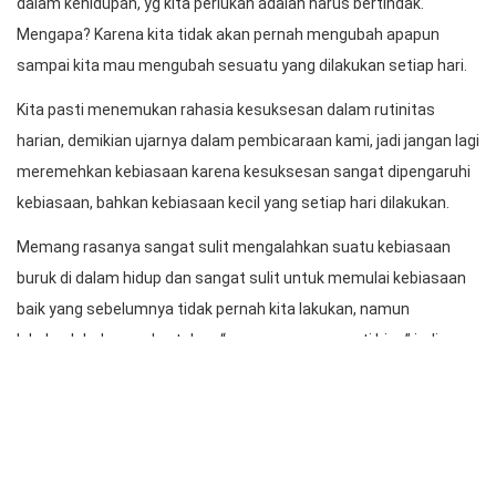
tulisan ini.
Kontempelasi/perenungan:
Banyak orang (termasuk aku) ingin mengubah suatu kebiasaan
buruk di tahun lalu menjadi suatu kebiasaan yang baik,
namun masih banyak yang belum mau bertindak, dan banyak
juga orang berpikir keberhasilan ditentukan oleh pilihan besar dan
modal banyak, namun tidak selalu demikian, ternyata
keberhasilan ditentukan oleh puluhan ribu pilihan kecil yang ada
dalam kehidupan, yg kita perlukan adalah harus bertindak.
Mengapa? Karena kita tidak akan pernah mengubah apapun
sampai kita mau mengubah sesuatu yang dilakukan setiap hari.
Kita pasti menemukan rahasia kesuksesan dalam rutinitas
harian, demikian ujarnya dalam pembicaraan kami, jadi jangan lagi
meremehkan kebiasaan karena kesuksesan sangat dipengaruhi
kebiasaan, bahkan kebiasaan kecil yang setiap hari dilakukan.