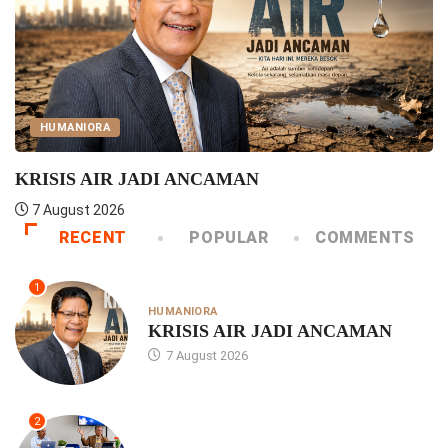
UNCATEGORIZED
Praeses Pimpin Rapat MPSD HKBP Distrik VIII...
4 August 2026
RECENT
POPULAR
COMMENTS
1
HUMANIORA
KRISIS AIR JADI ANCAMAN
7 August 2026
2
UNCATEGORIZED