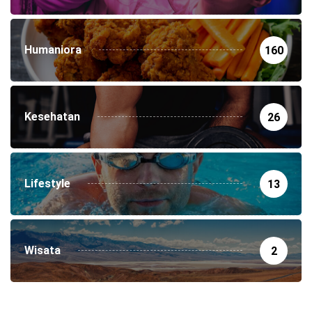
Humaniora
160
Kesehatan
26
Lifestyle
13
Wisata
2