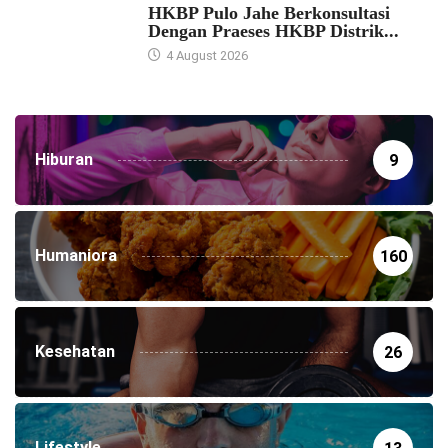
HKBP Pulo Jahe Berkonsultasi
Dengan Praeses HKBP Distrik...
4 August 2026
Hiburan
9
Humaniora
160
Kesehatan
26
Lifestyle