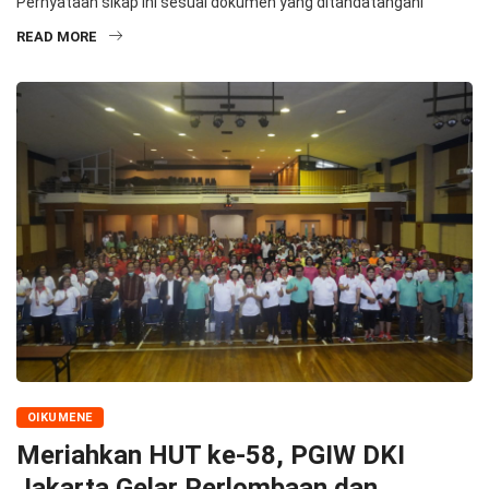
Pernyataan sikap ini sesuai dokumen yang ditandatangani
READ MORE
OIKUMENE
Meriahkan HUT ke-58, PGIW DKI
Jakarta Gelar Perlombaan dan