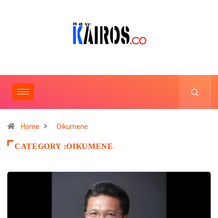
Home
Oikumene
CATEGORY :OIKUMENE