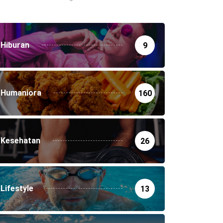
Hiburan
9
Humaniora
160
Kesehatan
26
Lifestyle
13