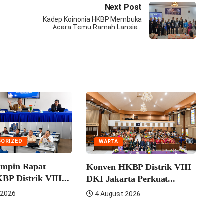
Next Post
Kadep Koinonia HKBP Membuka
Acara Temu Ramah Lansia…
ORIZED
WARTA
impin Rapat
K
Konven HKBP Distrik VIII
P Distrik VIII...
A
DKI Jakarta Perkuat...
 2026
4 August 2026