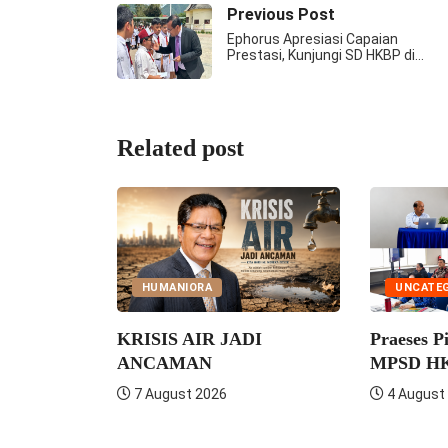
Previous Post
Ephorus Apresiasi Capaian
Prestasi, Kunjungi SD HKBP di…
Related post
HUMANIORA
UNCATEG
KRISIS AIR JADI
Praeses P
trik VIII
ANCAMAN
MPSD HKB
uat...
7 August 2026
4 August