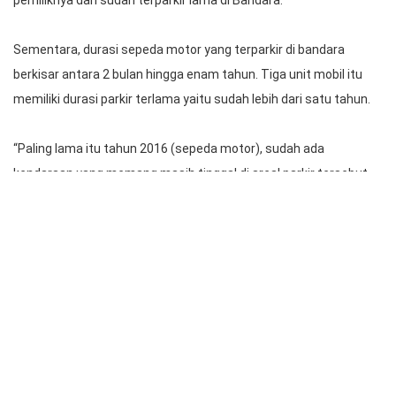
pemiliknya dan sudah terparkir lama di Bandara.
Sementara, durasi sepeda motor yang terparkir di bandara
berkisar antara 2 bulan hingga enam tahun. Tiga unit mobil itu
memiliki durasi parkir terlama yaitu sudah lebih dari satu tahun.
“Paling lama itu tahun 2016 (sepeda motor), sudah ada
kendaraan yang memang masih tinggal di areal parkir tersebut.
Kalau mobil kurang lebih sama, justru yang (parkir) di MLCP
Internasional itu lebih satu tahun cuma pastinya saya lupa
(berapa) lama. Harga parkirnya lebih tinggi,” ujarnya.
Ia menyebutkan kendaraan tersebut masih di area parkir
Bandara I Gusti Ngurah Rai sampai saat ini dan belum diambil
oleh para pemiliknya. Pihaknya juga belum bisa memastikan
berapa total harga tarif hampir 100 unit kendaraan itu.