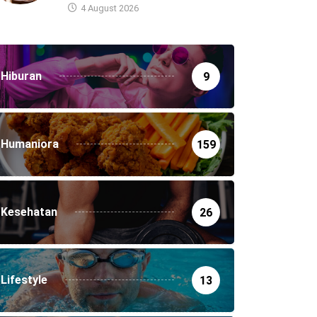
4 August 2026
Hiburan
9
Humaniora
159
Kesehatan
26
Lifestyle
13