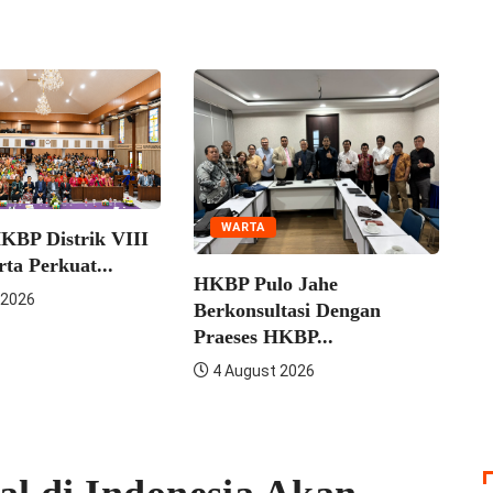
UNCATEGORIZED
WARTA
Praeses Pimpin 
III
MPSD HKBP Dist
HKBP Pulo Jahe
4 August 2026
Berkonsultasi Dengan
Praeses HKBP...
4 August 2026