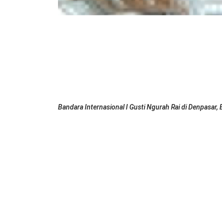
Bandara Internasional I Gusti Ngurah Rai di Denpasar, B
Saat ini Indonesia memiliki 32 bandara internasio
jumlah bandara internasional yang ada di Indonesia 
Rencana pemangkasan jumlah bandara internasiona
(BUMN) Erick Thohir. Dia beralasan, hal itu untuk
masyarakat memilih berlibur di dalam negeri saja.
“Tapi yang kita tidak mau kan membuka airport sebe