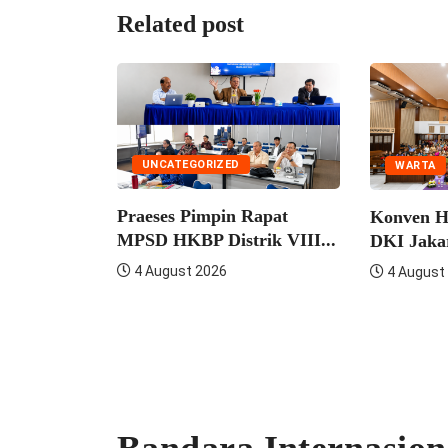
Related post
UNCATEGORIZED
WARTA
Praeses Pimpin Rapat
Konven HKBP Distrik V
MPSD HKBP Distrik VIII...
DKI Jakarta Perkuat...
4 August 2026
4 August 2026