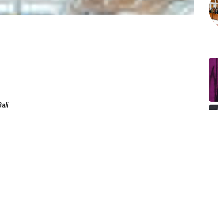
ali
nal. Pemerintah berencana bakal memangkas separuh dari
menjadi sekitar 14 atau 15 saja.
l tersebut diungkapkan Menteri Badan Usaha Milik Negara
 meningkatkan pariwisata dalam negeri sehingga mendorong
sar-besarnya lebih banyak orang Indonesia yang ke luar