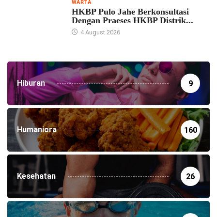
WARTA
HKBP Pulo Jahe Berkonsultasi
Dengan Praeses HKBP Distrik...
4 August 2026
Hiburan
9
Humaniora
160
Kesehatan
26