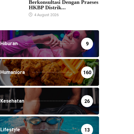
Berkonsultasi Dengan Praeses
HKBP Distrik...
4 August 2026
Hiburan
9
Humaniora
160
Kesehatan
26
Lifestyle
13