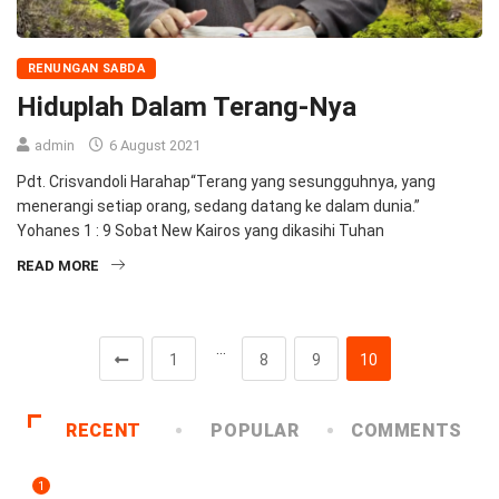
RENUNGAN SABDA
Hiduplah Dalam Terang-Nya
admin
6 August 2021
Pdt. Crisvandoli Harahap“Terang yang sesungguhnya, yang
menerangi setiap orang, sedang datang ke dalam dunia.”
Yohanes 1 : 9 Sobat New Kairos yang dikasihi Tuhan
READ MORE
…
1
8
9
10
RECENT
POPULAR
COMMENTS
1