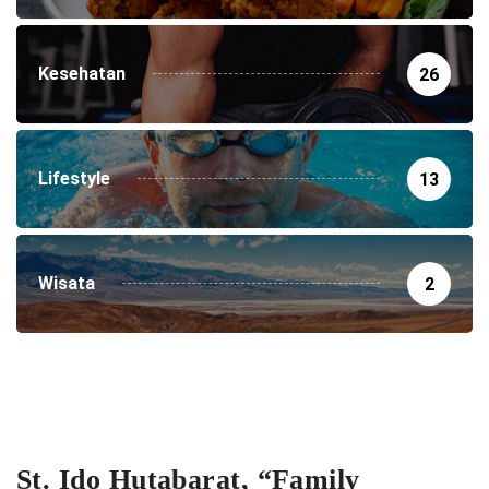
Kesehatan
26
Lifestyle
13
Wisata
2
St. Ido Hutabarat, “Family