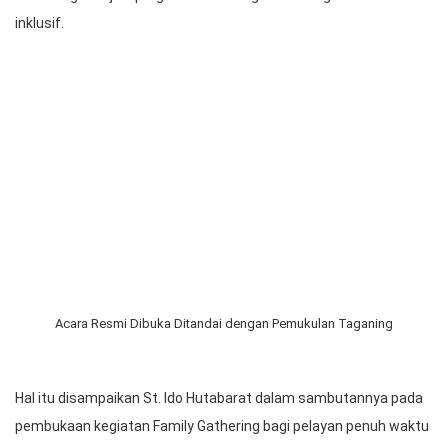
St. Ido M. Hutabarat, Ketua Umum Panitia Tahun Oikumene Inklusif
HKBP Distrik VIII DKI Jakarta,
St. Ido M. Hutabarat, Ketua Umum Panitia Tahun Oikumene
Inklusif HKBP Distrik VIII DKI Jakarta, menyampaikan harapannya
agar seluruh peserta dapat menjadikan kegiatan Family
Gathering menjadi program membangun semangat oikumene
inklusif.