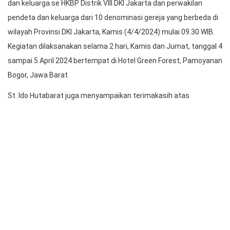
Acara Resmi Dibuka Ditandai dengan Pemukulan Taganing
Hal itu disampaikan St. Ido Hutabarat dalam sambutannya pada
pembukaan kegiatan Family Gathering bagi pelayan penuh waktu
dan keluarga se HKBP Distrik VIII DKI Jakarta dan perwakilan
pendeta dan keluarga dari 10 denominasi gereja yang berbeda di
wilayah Provinsi DKI Jakarta, Kamis (4/4/2024) mulai 09.30 WIB.
Kegiatan dilaksanakan selama 2 hari, Kamis dan Jumat, tanggal 4
sampai 5 April 2024 bertempat di Hotel Green Forest, Pamoyanan
Bogor, Jawa Barat.
St. Ido Hutabarat juga menyampaikan terimakasih atas