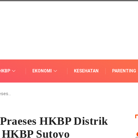
HKBP
EKONOMI
KESEHATAN
PARENTING
aeses…
 Praeses HKBP Distrik
e HKBP Sutoyo