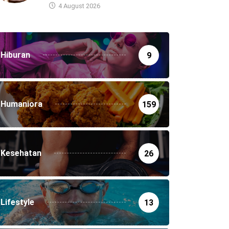
4 August 2026
Hiburan
9
Humaniora
159
Kesehatan
26
Lifestyle
13