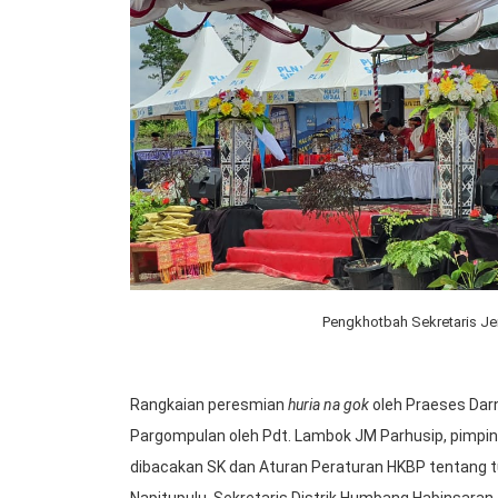
Pengkhotbah Sekretaris Jen
Rangkaian peresmian
huria na gok
oleh Praeses Da
Pargompulan oleh Pdt. Lambok JM Parhusip, pimpi
dibacakan SK dan Aturan Peraturan HKBP tentang t
Napitupulu, Sekretaris Distrik Humbang Habinsaran.