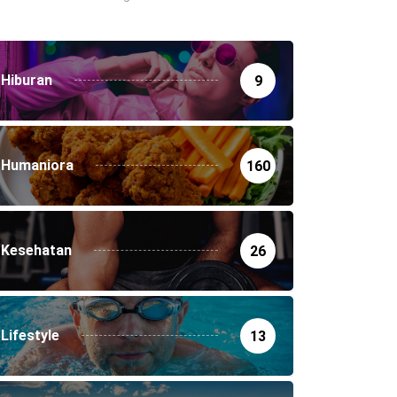
Hiburan
9
Humaniora
160
Kesehatan
26
Lifestyle
13