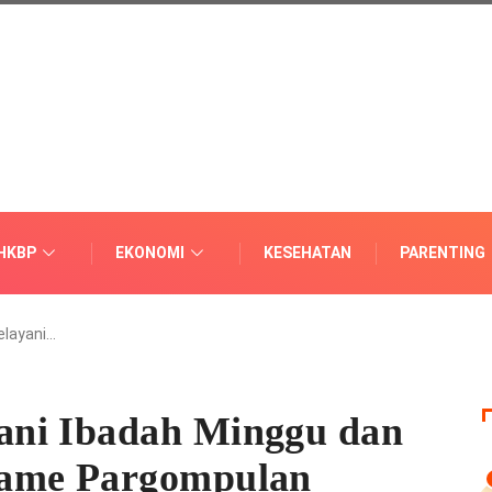
HKBP
EKONOMI
KESEHATAN
PARENTING
elayani…
ni Ibadah Minggu dan
Dame Pargompulan