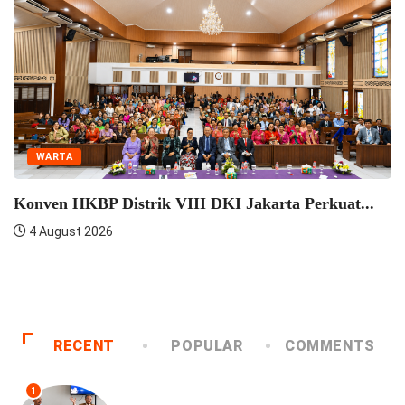
ta Perkuat...
WARTA
HKBP Pulo Jahe Berkonsultasi Denga
HKBP...
4 August 2026
RECENT
POPULAR
COMMENTS
1
UNCATEGORIZED