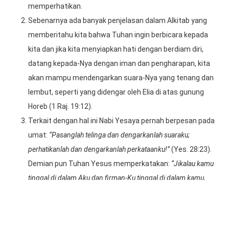
memperhatikan.
Sebenarnya ada banyak penjelasan dalam Alkitab yang
memberitahu kita bahwa Tuhan ingin berbicara kepada
kita dan jika kita menyiapkan hati dengan berdiam diri,
datang kepada-Nya dengan iman dan pengharapan, kita
akan mampu mendengarkan suara-Nya yang tenang dan
lembut, seperti yang didengar oleh Elia di atas gunung
Horeb (1 Raj. 19:12).
Terkait dengan hal ini Nabi Yesaya pernah berpesan pada
umat:
“Pasanglah telinga dan dengarkanlah suaraku;
perhatikanlah dan dengarkanlah perkataanku!”
(Yes. 28:23).
Demian pun Tuhan Yesus memperkatakan:
“Jikalau kamu
tinggal di dalam Aku dan firman-Ku tinggal di dalam kamu,
mintalah apa saja yang kamu kehendaki, dan kamu akan
menerimanya”
(Yoh.15:7).
Dalam nas ini, nabi Mikha berdasarkan perintah Tuhan