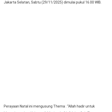
Natal Parhalado HKBP Pasar Minggu Jakarta
Huria Kristen Batak Protestan (HKBP) Pasar Minggu, Ressort
Pasar Minggu, Distrik VIII DKI Jakarta mengadakan Ibadah
Perayaan Natal Parhalado Partohonan dan Non Partohonan
beserta keluarga bertempat di Gereja HKBP Pasar Minggu
Jakarta Selatan, Sabtu (29/11/2025) dimulai pukul 16.00 WIB.