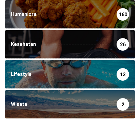
Humaniora
160
Kesehatan
26
Lifestyle
13
Wisata
2