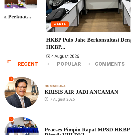
WARTA
Konven HKBP Distrik VIII DKI Jakarta Perkuat...
4 August 2026
RECENT
POPULAR
COMMENTS
1
HUMANIORA
KRISIS AIR JADI ANCAMAN
7 August 2026
2
UNCATEGORIZED
Praeses Pimpin Rapat MPSD HKBP