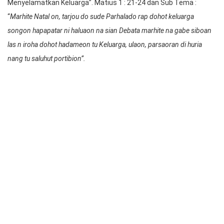
Perayaan Natal ini mengusung Thema : “Allah hadir untuk
Menyelamatkan Keluarga”. Matius 1 : 21-24 dan Sub Tema :
“
Marhite Natal on, tarjou do sude Parhalado rap dohot keluarga
songon hapapatar ni haluaon na sian Debata marhite na gabe siboan
las n iroha dohot hadameon tu Keluarga, ulaon, parsaoran di huria
nang tu saluhut portibion”.