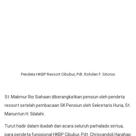
memberangkatkan pensiun atau purnabakti sintua, St. Makmur
Rio Siahaan, Minggu (2/6/2024). Pemberangkatan pensiun St.
Makmur Siahaan berlangsung di HKBP Cibubur, pada ibadah
Minggu I Setelah . Ibadah ini dimulai pukul 10.00 WIB dalam
Bahasa Batak dan dilayani liturgis St. Makmur Rio Siahaan, warta
jemaat St. R. Br. Silaen, serta parhalado lainnya.