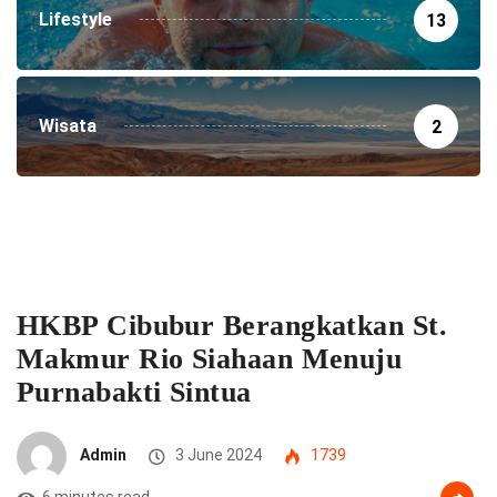
Lifestyle
13
Wisata
2
HKBP Cibubur Berangkatkan St.
Makmur Rio Siahaan Menuju
Purnabakti Sintua
Admin
3 June 2024
1739
6 minutes read