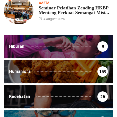
WARTA
Seminar Pelatihan Zending HKBP
Menteng Perkuat Semangat Misi...
4 August 2026
Hiburan
9
Humaniora
159
Kesehatan
26