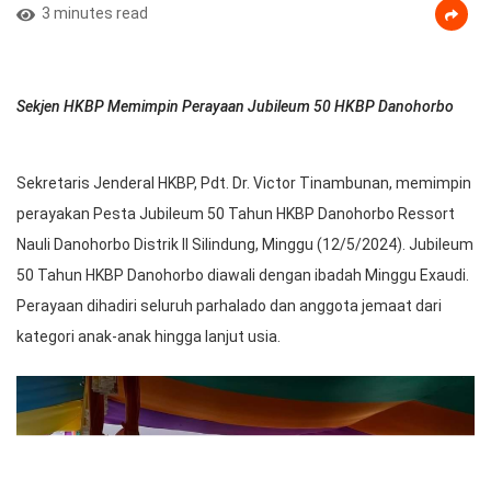
3 minutes read
Sekjen HKBP Memimpin Perayaan Jubileum 50 HKBP Danohorbo
Sekretaris Jenderal HKBP, Pdt. Dr. Victor Tinambunan, memimpin