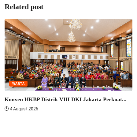
Related post
WARTA
Seminar Pelatihan Zending HKBP 
Semangat...
4 August 2026
gan Praeses