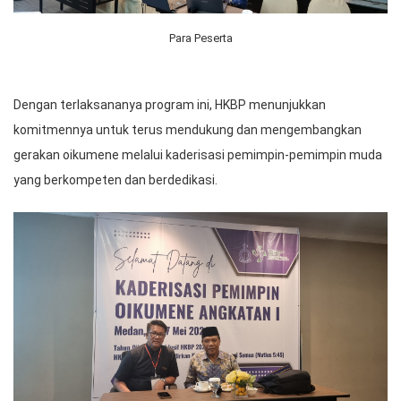
Para Peserta
Dengan terlaksananya program ini, HKBP menunjukkan
komitmennya untuk terus mendukung dan mengembangkan
gerakan oikumene melalui kaderisasi pemimpin-pemimpin muda
yang berkompeten dan berdedikasi.