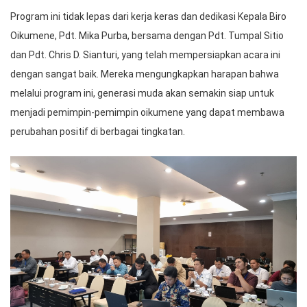
Program ini tidak lepas dari kerja keras dan dedikasi Kepala Biro
Oikumene, Pdt. Mika Purba, bersama dengan Pdt. Tumpal Sitio
dan Pdt. Chris D. Sianturi, yang telah mempersiapkan acara ini
dengan sangat baik. Mereka mengungkapkan harapan bahwa
melalui program ini, generasi muda akan semakin siap untuk
menjadi pemimpin-pemimpin oikumene yang dapat membawa
perubahan positif di berbagai tingkatan.