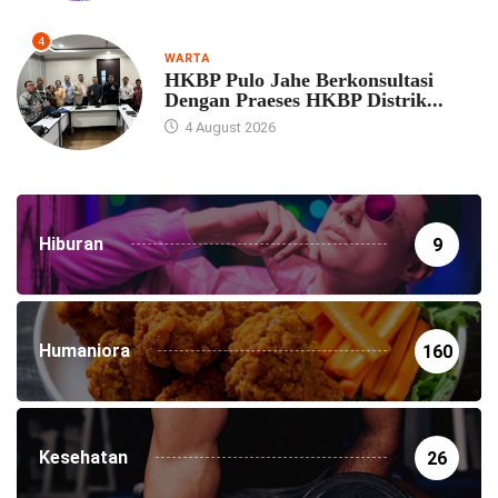
4
WARTA
HKBP Pulo Jahe Berkonsultasi
Dengan Praeses HKBP Distrik...
4 August 2026
Hiburan
9
Humaniora
160
Kesehatan
26