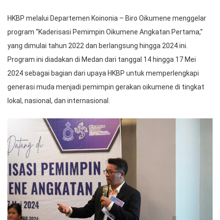
HKBP melalui Departemen Koinonia – Biro Oikumene menggelar
program “Kaderisasi Pemimpin Oikumene Angkatan Pertama,”
yang dimulai tahun 2022 dan berlangsung hingga 2024 ini.
Program ini diadakan di Medan dari tanggal 14 hingga 17 Mei
2024 sebagai bagian dari upaya HKBP untuk memperlengkapi
generasi muda menjadi pemimpin gerakan oikumene di tingkat
lokal, nasional, dan internasional.