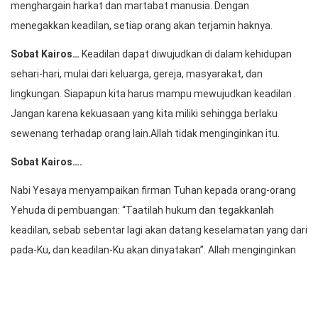
menghargain harkat dan martabat manusia. Dengan
menegakkan keadilan, setiap orang akan terjamin haknya.
Sobat Kairos…
Keadilan dapat diwujudkan di dalam kehidupan
sehari-hari, mulai dari keluarga, gereja, masyarakat, dan
lingkungan. Siapapun kita harus mampu mewujudkan keadilan .
Jangan karena kekuasaan yang kita miliki sehingga berlaku
sewenang terhadap orang lain.Allah tidak menginginkan itu.
Sobat Kairos….
Nabi Yesaya menyampaikan firman Tuhan kepada orang-orang
Yehuda di pembuangan: “Taatilah hukum dan tegakkanlah
keadilan, sebab sebentar lagi akan datang keselamatan yang dari
pada-Ku, dan keadilan-Ku akan dinyatakan”. Allah menginginkan
suasana yang adil di dalam persekutuan umatNYA. Allah
memerintahkan umat-Nya untuk taat melakukan perbuatan
keadilan meskipun mereka sedang berada di pembuangan.