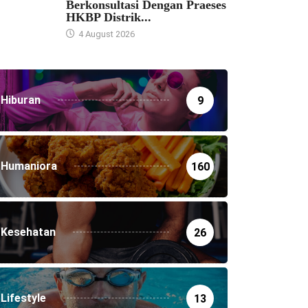
Berkonsultasi Dengan Praeses
HKBP Distrik...
4 August 2026
Hiburan
9
Humaniora
160
Kesehatan
26
Lifestyle
13