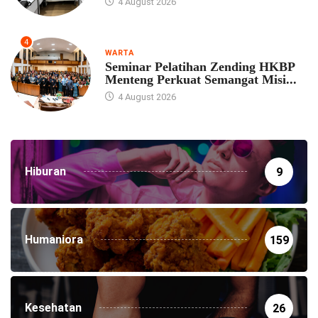
4 August 2026
4
WARTA
Seminar Pelatihan Zending HKBP
Menteng Perkuat Semangat Misi...
4 August 2026
Hiburan
9
Humaniora
159
Kesehatan
26