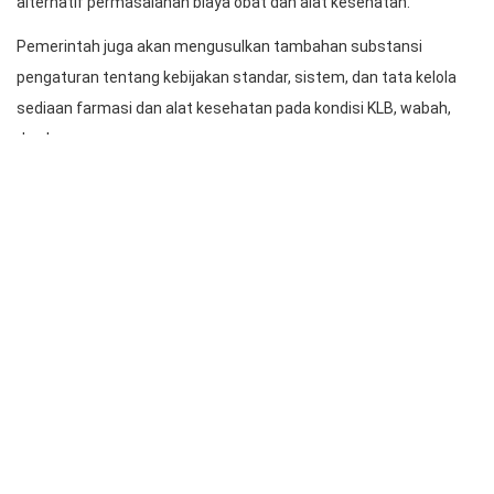
alternatif permasalahan biaya obat dan alat kesehatan.
Pemerintah juga akan mengusulkan tambahan substansi
pengaturan tentang kebijakan standar, sistem, dan tata kelola
sediaan farmasi dan alat kesehatan pada kondisi KLB, wabah,
dan bencana.
Dengan demikian Indonesia akan memiliki ketahanan pada segala
kondisi, termasuk askes, ketersediaan farmasi dan alat
kesehatan global.
Intinya, semua langkah Kementrian Kesehatan RI mengupayakan
kemandirian sediaan farmasi dan askes di Indonesia bertujuan
menjamin akses yang lebih luas di Tanah Air.
Admin
http://www.newkairos.co