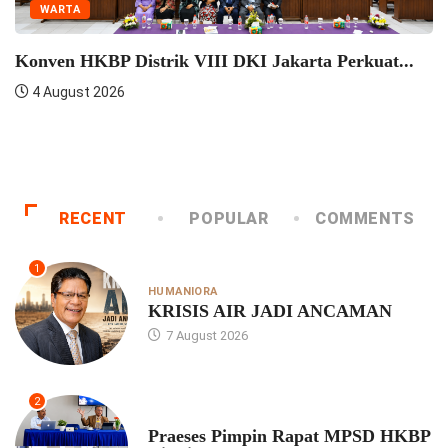
WARTA
HKBP Pulo Jahe Berkonsultasi Dengan Praeses
HKBP...
4 August 2026
RECENT
POPULAR
COMMENTS
1
HUMANIORA
KRISIS AIR JADI ANCAMAN
7 August 2026
2
UNCATEGORIZED
Praeses Pimpin Rapat MPSD HKBP