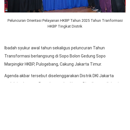
Peluncuran Orientasi Pelayanan HKBP Tahun 2025 Tahun Tranformasi
HKBP Tingkat Distrik
Ibadah syukur awal tahun sekaligus peluncuran Tahun
Transformasi berlangsung di Sopo Bolon Gedung Sopo
Marpingkir HKBP, Pulogebang, Cakung Jakarta Timur.
Agenda akbar tersebut diselenggarakan Distrik DKI Jakarta
melalui pelayanan Persekutuan Ina Hanna Distrik yang dipimpin
Ketua Umum Ny. Tiur Manurung br. Napitupulu, Wakil Ketua Ny.
Mery Tampubolon br. Siahaan, Sekretaris I Ny. Ida Tampubolon br.
Hutagaol, Sekretaris II Ny. Berliana Simatupang br. Hutasoit,
Bendahara Ny. Netty Sibarani br. Situmorang, dan pengurus Ina
Hanna Distrik lainnya dan kerjasama dengan Ina Hanna dari huria.