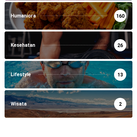
Humaniora
160
Kesehatan
26
Lifestyle
13
Wisata
2