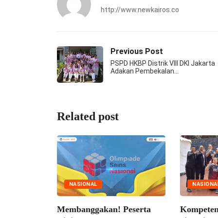
http://www.newkairos.co
Previous Post
PSPD HKBP Distrik VIII DKI Jakarta
Adakan Pembekalan…
Related post
NASIONAL
NASIONA
Membanggakan! Peserta
Kompetens
ational