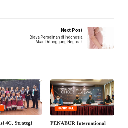
Next Post
Biaya Persalinan di Indonesia
Akan Ditanggung Negara?
L
NASIONAL
Me
i 4C, Strategi
PENABUR International