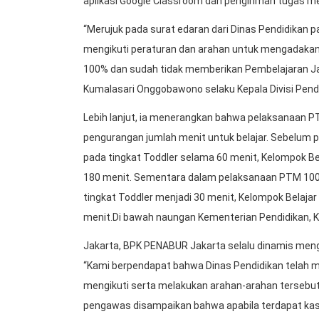
aplikasi Google Classroom dan pengiriman tugas m
“Merujuk pada surat edaran dari Dinas Pendidikan 
mengikuti peraturan dan arahan untuk mengadakan 
100% dan sudah tidak memberikan Pembelajaran Jar
Kumalasari Onggobawono selaku Kepala Divisi Pen
Lebih lanjut, ia menerangkan bahwa pelaksanaan P
pengurangan jumlah menit untuk belajar. Sebelum pa
pada tingkat Toddler selama 60 menit, Kelompok Be
180 menit. Sementara dalam pelaksanaan PTM 100%,
tingkat Toddler menjadi 30 menit, Kelompok Belaja
menit.Di bawah naungan Kementerian Pendidikan, Ke
Jakarta, BPK PENABUR Jakarta selalu dinamis mengi
“Kami berpendapat bahwa Dinas Pendidikan telah 
mengikuti serta melakukan arahan-arahan tersebut 
pengawas disampaikan bahwa apabila terdapat kasus