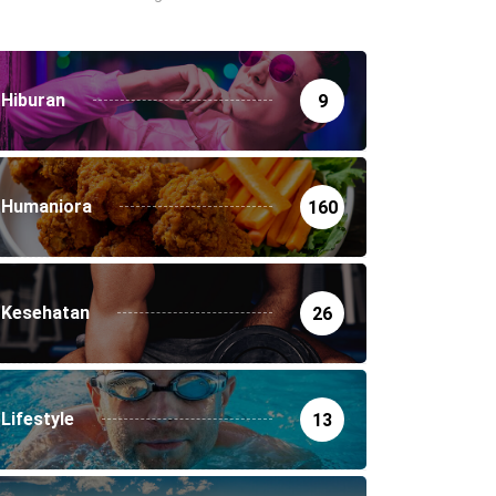
Hiburan
9
Humaniora
160
Kesehatan
26
Lifestyle
13