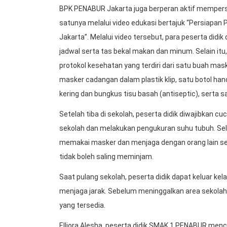
BPK PENABUR Jakarta juga berperan aktif mempers
satunya melalui video edukasi bertajuk “Persiapa
Jakarta”. Melalui video tersebut, para peserta did
jadwal serta tas bekal makan dan minum. Selain i
protokol kesehatan yang terdiri dari satu buah mask
masker cadangan dalam plastik klip, satu botol hand
kering dan bungkus tisu basah (antiseptic), serta s
Setelah tiba di sekolah, peserta didik diwajibkan
sekolah dan melakukan pengukuran suhu tubuh. Sela
memakai masker dan menjaga dengan orang lain ser
tidak boleh saling meminjam.
Saat pulang sekolah, peserta didik dapat keluar k
menjaga jarak. Sebelum meninggalkan area sekolah,
yang tersedia.
Elliora Alesha, peserta didik SMAK 1 PENABUR me