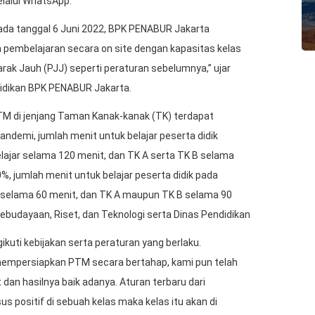
elalui WhatsApp.
pada tanggal 6 Juni 2022, BPK PENABUR Jakarta
pembelajaran secara on site dengan kapasitas kelas
ak Jauh (PJJ) seperti peraturan sebelumnya,” ujar
didikan BPK PENABUR Jakarta.
TM di jenjang Taman Kanak-kanak (TK) terdapat
ndemi, jumlah menit untuk belajar peserta didik
lajar selama 120 menit, dan TK A serta TK B selama
 jumlah menit untuk belajar peserta didik pada
r selama 60 menit, dan TK A maupun TK B selama 90
budayaan, Riset, dan Teknologi serta Dinas Pendidikan
kuti kebijakan serta peraturan yang berlaku.
mempersiapkan PTM secara bertahap, kami pun telah
dan hasilnya baik adanya. Aturan terbaru dari
 positif di sebuah kelas maka kelas itu akan di