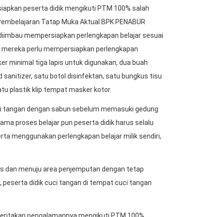
iapkan peserta didik mengikuti PTM 100% salah
n Pembelajaran Tatap Muka Aktual BPK PENABUR
ik diimbau mempersiapkan perlengkapan belajar sesuai
tu, mereka perlu mempersiapkan perlengkapan
er minimal tiga lapis untuk digunakan, dua buah
 sanitizer, satu botol disinfektan, satu bungkus tisu
atu plastik klip tempat masker kotor.
 cuci tangan dengan sabun sebelum memasuki gedung
ma proses belajar pun peserta didik harus selalu
ta menggunakan perlengkapan belajar milik sendiri,
elas dan menuju area penjemputan dengan tetap
 peserta didik cuci tangan di tempat cuci tangan
nceritakan pengalamannya mengikuti PTM 100%.