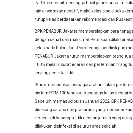
PJJ-kan sambil menunggu hasil penelusuran melalu
lain dinyatakan negatif, maka kelas bisa dibuka k
tutup kelas berdasarkan rekomendasi dari Puskes
BPK PENABUR Jakarta mempersiapkan para tenaga 
dengan sehat dan maksimal. Persiapan dilaksanaka
kelas pada bulan Juni. Para tenaga pendidik pun m
PENABUR Jakarta turut mempersiapkan orang tua p
100% melalui surat edaran dan pertemuan orang tua
jenjang peserta didik.
“Kami memberikan berbagai arahan dalam pertemua
sistem PTM 100% sesuai kapasitas kelas sesuai deng
Sebelum memasuki bulan Januari 2022, BPK PENAB
didukung sarana dan prasarana yang memadai. Fasil
tersedia di beberapa titik dengan jumlah yang cukup
dilakukan disinfeksi di seluruh area sekolah.