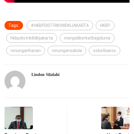
Tags:
#HKBPDISTRIKVIIIDKIJAKARTA
HKBP
hkbpdistrik8dkijakarta
menjadiberkatbagidunia
renunganharian
renungansabda
sobatkairos
Lindon Silalahi