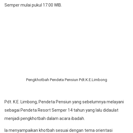
Pendeta Resort Pdt. Jhon Rikardo Siregar.
HKBP Semper Resort Semper menggelar ibadah syukur awal
tahun atau
Bona Taon Parhalado
pada Jumat (21/1/2022). Acara
ibadah syukur dihadiri seluruh parhalado HKBP Semper bersama
keluarga, Parhalado purnabakti, serta perwakilan kategorial.
Acara ibadah berlangsung di gedung Sekolah Minggu HKBP
Semper mulai pukul 17.00 WIB.