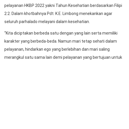
Pengkhotbah Pendeta Pensiun Pdt.K.E.Limbong
Pdt. K.E. Limbong, Pendeta Pensiun yang sebelumnya melayani
sebagai Pendeta Resort Semper 14 tahun yang lalu didaulat
menjadi pengkhotbah dalam acara ibadah.
Ia menyampaikan khotbah sesuai dengan tema orientasi
pelayanan HKBP 2022 yakni Tahun Kesehatian berdasarkan Filipi
2:2. Dalam khotbahnya Pdt. K.E. Limbong menekankan agar