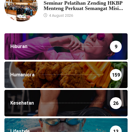
Seminar Pelatihan Zending HKBP
Menteng Perkuat Semangat Misi...
4 August 2026
Hiburan
9
Humaniora
159
Kesehatan
26
Lifestyle
13