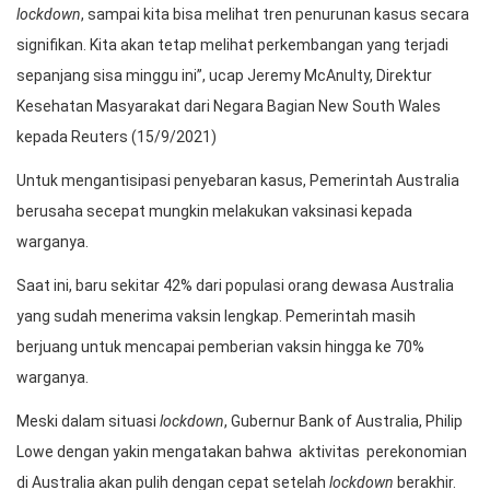
setengah dari 25 juta populasi di Australia menjalani
lockdown.
Kabar baik kemudian datang. Dua minggu terakhir, kasus
terinfeksi sudah menunjukkan pelambatan.
Negara bagian South Wales melaporkan 1.127 kasus baru pada
Selasa (14/9/2021), turun dari angka 1.257 pada 1 hari
sebelumnya.
Meski demikian, Pemerintah Australia belum menghentikan
lockdown.
“Masih terlalu dini untuk memutuskan mengakhiri
lockdown
, sampai kita bisa melihat tren penurunan kasus secara
signifikan. Kita akan tetap melihat perkembangan yang terjadi
sepanjang sisa minggu ini”, ucap Jeremy McAnulty, Direktur
Kesehatan Masyarakat dari Negara Bagian New South Wales
kepada Reuters (15/9/2021)
Untuk mengantisipasi penyebaran kasus, Pemerintah Australia
berusaha secepat mungkin melakukan vaksinasi kepada