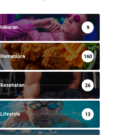
Hiburan
9
Humaniora
160
Kesehatan
26
Lifestyle
13