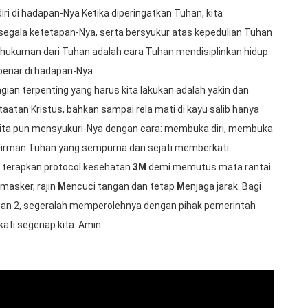
iri di hadapan-Nya Ketika diperingatkan Tuhan, kita
gala ketetapan-Nya, serta bersyukur atas kepedulian Tuhan
ghukuman dari Tuhan adalah cara Tuhan mendisiplinkan hidup
 benar di hadapan-Nya.
ian terpenting yang harus kita lakukan adalah yakin dan
aatan Kristus, bahkan sampai rela mati di kayu salib hanya
ita pun mensyukuri-Nya dengan cara: membuka diri, membuka
eh Firman Tuhan yang sempurna dan sejati memberkati.
us terapkan protocol kesehatan
3M
demi memutus mata rantai
masker, rajin
M
encuci tangan dan tetap
M
enjaga jarak. Bagi
dan 2, segeralah memperolehnya dengan pihak pemerintah
ti segenap kita. Amin.