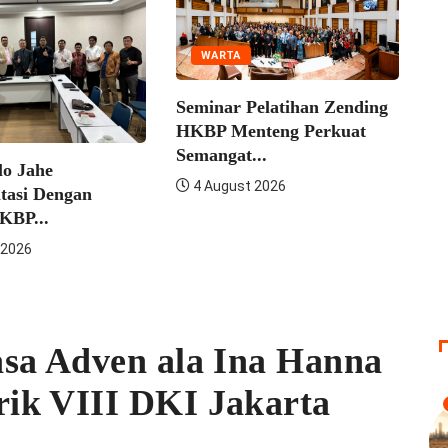
WARTA
WARTA
Seminar Pelatihan Zending
Konven HKBP 
HKBP Menteng Perkuat
DKI Jakarta P
Semangat...
4 August 2026
4 August 2026
n
sa Adven ala Ina Hanna
ik VIII DKI Jakarta