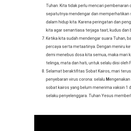
Tuhan. Kita tidak perlu mencari pembenaran d
sepatutnya mendengar dan memperhatikan se
dalam hidup kita. Karena peringatan dan pen
kita agar senantiasa terjaga taat, kudus dan
Ketika kita sudah mendengar suara Tuhan, bag
percaya serta metaatinya. Dengan meniru ket
demi menebus dosa kita semua, maka mari k
telinga, mata dan hati, untuk selalu diisi ol
Selamat beraktifitas Sobat Kairos, mari ter
penyebaran virus corona: selalu
M
engenakan 
sobat kairos yang belum menerima vaksin 1 
selaku penyelenggara. Tuhan Yesus memberka