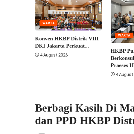
WARTA
WARTA
Konven HKBP Distrik VIII
DKI Jakarta Perkuat...
HKBP Pulo Jahe
4 August 2026
Berkonsultasi Denga
Praeses HKBP...
4 August 2026
Berbagi Kasih Di Ma
dan PPD HKBP Distr