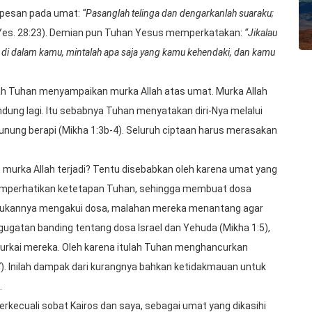
erpesan pada umat:
“Pasanglah telinga dan dengarkanlah suaraku;
Yes. 28:23). Demian pun Tuhan Yesus memperkatakan:
“Jikalau
l di dalam kamu, mintalah apa saja yang kamu kehendaki, dan kamu
tah Tuhan menyampaikan murka Allah atas umat. Murka Allah
ung lagi. Itu sebabnya Tuhan menyatakan diri-Nya melalui
unung berapi (Mikha 1:3b-4). Seluruh ciptaan harus merasakan
urka Allah terjadi? Tentu disebabkan oleh karena umat yang
mperhatikan ketetapan Tuhan, sehingga membuat dosa
, bukannya mengakui dosa, malahan mereka menantang agar
ugatan banding tentang dosa Israel dan Yehuda (Mikha 1:5),
rkai mereka. Oleh karena itulah Tuhan menghancurkan
7). Inilah dampak dari kurangnya bahkan ketidakmauan untuk
.
rkecuali sobat Kairos dan saya, sebagai umat yang dikasihi