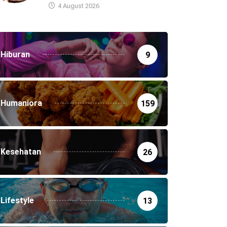
4 August 2026
Hiburan
9
Humaniora
159
Kesehatan
26
Lifestyle
13