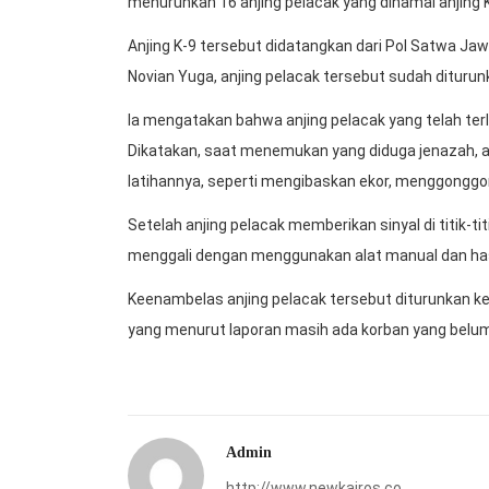
menurunkan 16 anjing pelacak yang dinamai anjing
Anjing K-9 tersebut didatangkan dari Pol Satwa Jaw
Novian Yuga, anjing pelacak tersebut sudah dituru
Ia mengatakan bahwa anjing pelacak yang telah terl
Dikatakan, saat menemukan yang diduga jenazah, 
latihannya, seperti mengibaskan ekor, menggongg
Setelah anjing pelacak memberikan sinyal di titik-t
menggali dengan menggunakan alat manual dan has
Keenambelas anjing pelacak tersebut diturunkan ke 
yang menurut laporan masih ada korban yang belu
Admin
http://www.newkairos.co