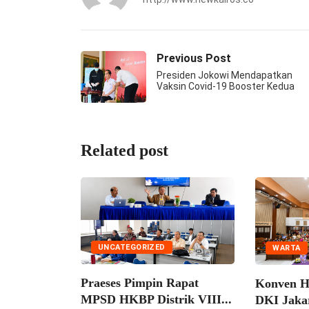
Previous Post
Presiden Jokowi Mendapatkan
Vaksin Covid-19 Booster Kedua
Related post
UNCATEGORIZED
WARTA
Praeses Pimpin Rapat
Konven H
MPSD HKBP Distrik VIII...
DKI Jakar