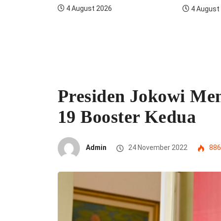
4 August 2026
4 August
ngan
Presiden Jokowi Me
19 Booster Kedua
Admin
24 November 2022
886