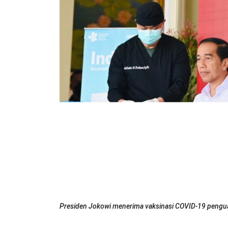
Presiden Jokowi menerima vaksinasi COVID-19 pengua
Kamis (24/11/2022). (Foto: BPMI Setpres/Laily Rache