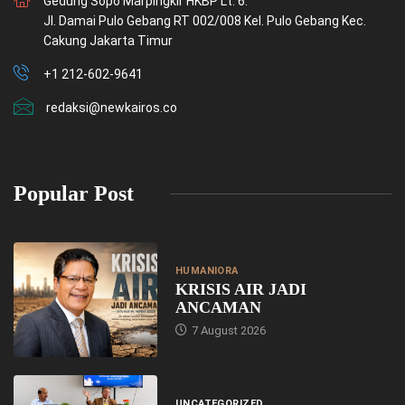
Gedung Sopo Marpingkir HKBP Lt. 6.
Jl. Damai Pulo Gebang RT 002/008 Kel. Pulo Gebang Kec.
Cakung Jakarta Timur
+1 212-602-9641
redaksi@newkairos.co
Popular Post
HUMANIORA
KRISIS AIR JADI
ANCAMAN
7 August 2026
UNCATEGORIZED