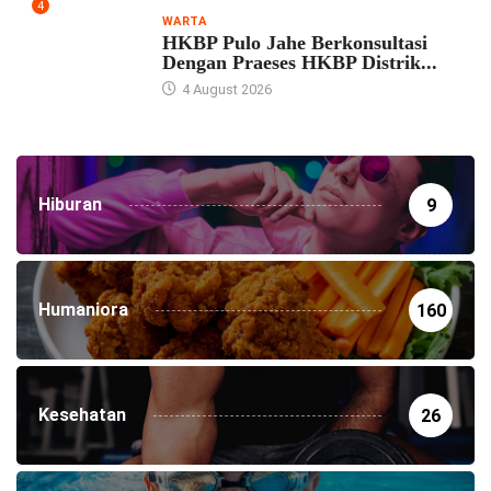
4
WARTA
HKBP Pulo Jahe Berkonsultasi
Dengan Praeses HKBP Distrik...
4 August 2026
Hiburan
9
Humaniora
160
Kesehatan
26