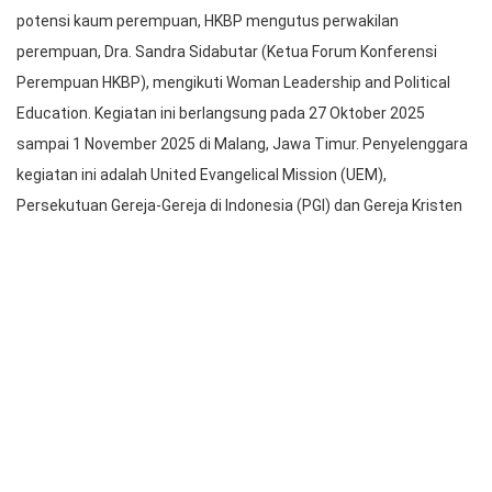
Dra. Sandra Sidabutar (Ketua Forum Konferensi Perempuan HKBP)
Saat Perkenalan di Acara Woman Leadership and Political Education
Salah satu bentuk partisipasi dan dukungan dalam peningkatan
potensi kaum perempuan, HKBP mengutus perwakilan
perempuan, Dra. Sandra Sidabutar (Ketua Forum Konferensi
Perempuan HKBP), mengikuti Woman Leadership and Political
Education. Kegiatan ini berlangsung pada 27 Oktober 2025
sampai 1 November 2025 di Malang, Jawa Timur. Penyelenggara
kegiatan ini adalah United Evangelical Mission (UEM),
Persekutuan Gereja-Gereja di Indonesia (PGI) dan Gereja Kristen