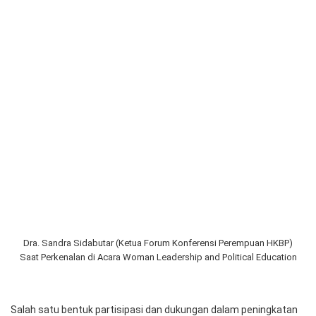
Kegiatan Woman Leadership and Political Education di Malang, Jawa
Timur
Huria Kristen Batak Protestan (HKBP) berpartisipasi aktif dalam
kegiatan oikumene dan peran perempuan dalam berbagai sisi
kehidupan.