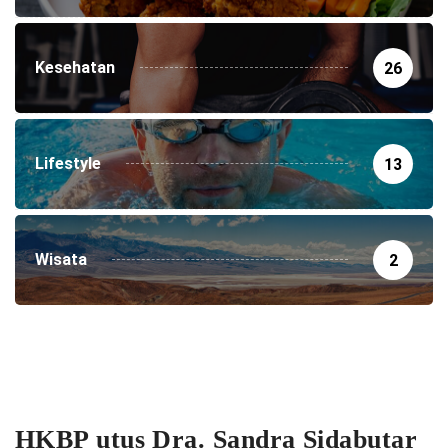
Kesehatan
26
Lifestyle
13
Wisata
2
HKBP utus Dra. Sandra Sidabutar