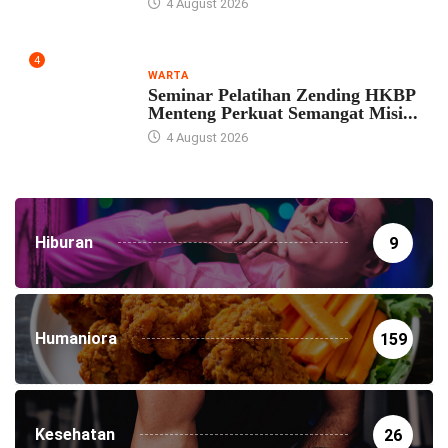
4 August 2026
4
WARTA
Seminar Pelatihan Zending HKBP
Menteng Perkuat Semangat Misi...
4 August 2026
Hiburan
9
Humaniora
159
Kesehatan
26