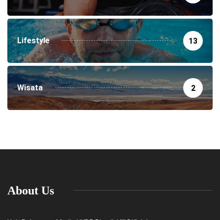
Lifestyle
13
Wisata
2
About Us