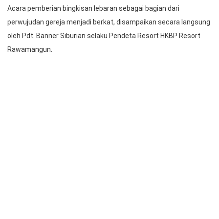
HKBP Rawamangun melalui Seksi Kemasyarakatan yang
merupakan bagian dari Dewan Diakonia berbagi berkat berupa
bingkisan lebaran kepada warga yang berada di sekitar gereja
yang sedang menjalankan ibadah puasa.
Acara pembagian bingkisan lebaran berlangsung di halaman
gedung Gereja HKBP Rawamangun, pada Sabtu (22/4/2022)
mulai pukul 16.00 WIB.
Acara pemberian bingkisan lebaran sebagai bagian dari
perwujudan gereja menjadi berkat, disampaikan secara langsung
oleh Pdt. Banner Siburian selaku Pendeta Resort HKBP Resort
Rawamangun.