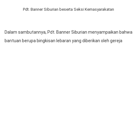
Pdt. Banner Siburian beserta Seksi Kemasyarakatan
Dalam sambutannya, Pdt. Banner Siburian menyampaikan bahwa
bantuan berupa bingkisan lebaran yang diberikan oleh gereja
merupakan salah satu bentuk toleransi gereja kepada warga
yang sedang menjalankan ibadah puasa, secara khusus bagi