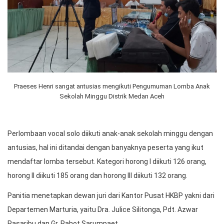
Praeses Henri sangat antusias mengikuti Pengumuman Lomba Anak
Sekolah Minggu Distrik Medan Aceh
Perlombaan vocal solo diikuti anak-anak sekolah minggu dengan
antusias, hal ini ditandai dengan banyaknya peserta yang ikut
mendaftar lomba tersebut. Kategori horong I diikuti 126 orang,
horong II diikuti 185 orang dan horong III diikuti 132 orang.
Panitia menetapkan dewan juri dari Kantor Pusat HKBP yakni dari
Departemen Marturia, yaitu Dra. Julice Silitonga, Pdt. Azwar
Pasaribu dan Gr. Pahot Sarumpaet.