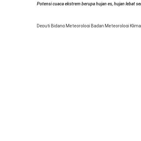
Potensi cuaca ekstrem berupa hujan es, hujan lebat se
Deputi Bidang Meteorologi Badan Meteorologi Klim
cuaca ekstrem berupa hujan es, hujan lebat serta pu
mendatang di wilayah tanah air.
Dalam sepekan terakhir cuaca ekstrem berupa hujan
Bekasi dan wilayah lainnya. Cuaca ekstrem bukan h
lebat dan petir serta angin kencang.
Terkait dengan fenomena cuaca ekstrem tersebu
dampak yang terjadi akibat cuaca ekstrem.
Guswanto menerangkan bahwa hujan es merupakan
butiran es dari awan dalam beberapa menit. Butira
Dilansir dari instagram infobmkg, besarnya butiran
cumulonimbus yang disebut downdraft dapat menye