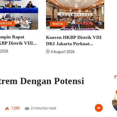
HUMANIORA
WARTA
KRISIS AIR JA
Konven HKBP Distrik VIII
I...
ANCAMAN
DKI Jakarta Perkuat...
7 August 2026
4 August 2026
rem Dengan Potensi
1288
2 minutes read