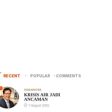
UNCATEGORIZED
WARTA
DI
Praeses Pimpin Rapat
Konven H
MPSD HKBP Distrik VIII...
DKI Jakar
4 August 2026
4 August
RECENT
POPULAR
COMMENTS
1
HUMANIORA
KRISIS AIR JADI
ANCAMAN
7 August 2026