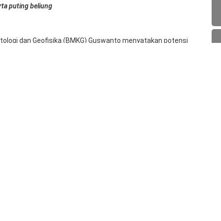
rta puting beliung
atologi dan Geofisika (BMKG) Guswanto menyatakan potensi
ting beliung masih akan terjadi hingga bulan Maret dan April
 es terjadi di beberapa wilayah seperti Surabaya, Lampung,
anya hujan es, namun disertai dengan hujan dengan intensitas
t, Guswanto meminta masyarakat untuk tetap waspada
 salah satu fenomena cuaca ekstrem dengan jatuhnya
n hujan es tersebut terbentuk dari awan jenis cumulonimbus.
 es dan kuatnya aliran udara turun dalam sistem awan
babkan butiran es dengan ukuran yang cukup besar.