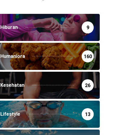
Hiburan
9
Humaniora
160
Kesehatan
26
Lifestyle
13