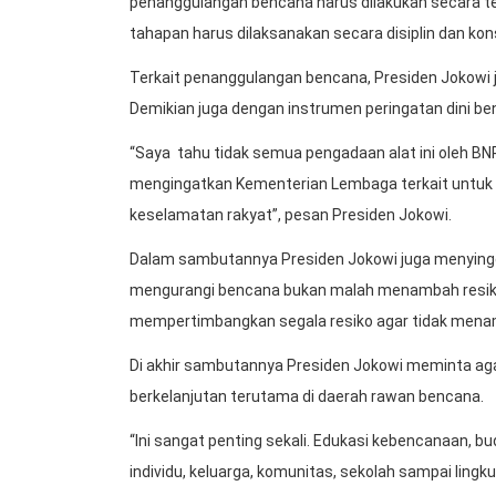
penanggulangan bencana harus dilakukan secara t
tahapan harus dilaksanakan secara disiplin dan kons
Terkait penanggulangan bencana, Presiden Jokowi j
Demikian juga dengan instrumen peringatan dini ben
“Saya tahu tidak semua pengadaan alat ini oleh BNP
mengingatkan Kementerian Lembaga terkait untuk m
keselamatan rakyat”, pesan Presiden Jokowi.
Dalam sambutannya Presiden Jokowi juga menying
mengurangi bencana bukan malah menambah resiko
mempertimbangkan segala resiko agar tidak men
Di akhir sambutannya Presiden Jokowi meminta 
berkelanjutan terutama di daerah rawan bencana.
“Ini sangat penting sekali. Edukasi kebencanaan, bu
individu, keluarga, komunitas, sekolah sampai lingku