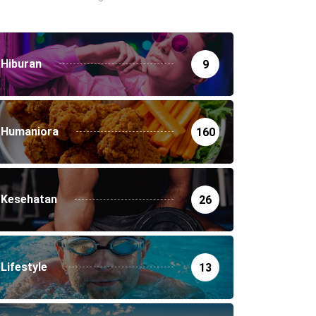
Hiburan
9
Humaniora
160
Kesehatan
26
Lifestyle
13