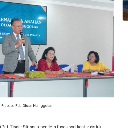
h Praeses Pdt. Oloan Nainggolan
Pdt. Tiodor Silitonga, pendeta fungsional kantor distrik.