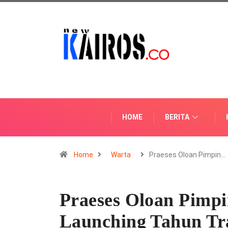
HOME
BERITA
Home
Warta
Praeses Oloan Pimpin…
Praeses Oloan Pimp
Launching Tahun T