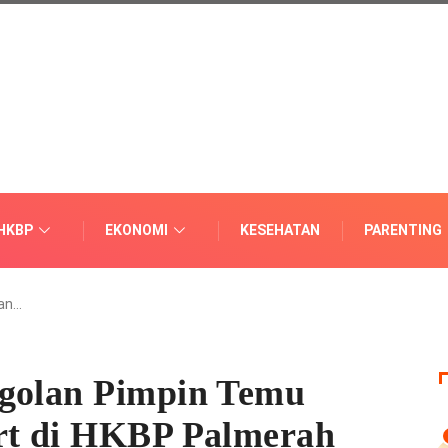
HKBP
EKONOMI
KESEHATAN
PARENTING
lan…
ggolan Pimpin Temu
ort di HKBP Palmerah