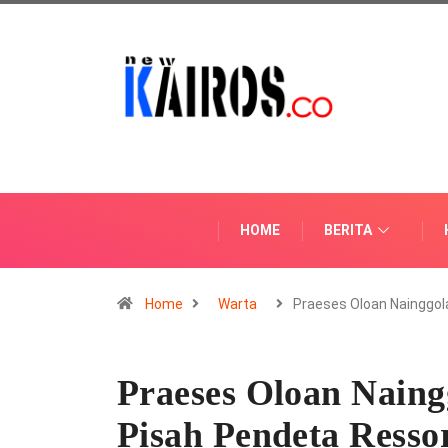
HOME
BERITA
Home
Warta
Praeses Oloan Nainggo
Praeses Oloan Nain
Pisah Pendeta Ress