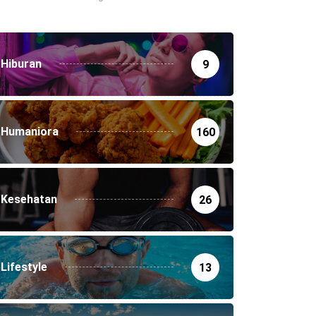
Hiburan
9
Humaniora
160
Kesehatan
26
Lifestyle
13