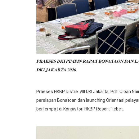
𝐏𝐑𝐀𝐄𝐒𝐄𝐒 𝐃𝐊𝐈 𝐏𝐈𝐌𝐏𝐈𝐍 𝐑𝐀𝐏𝐀𝐓 𝐁𝐎𝐍𝐀𝐓𝐀𝐎𝐍 𝐃𝐀𝐍 𝐋𝐀
𝐃𝐊𝐈 𝐉𝐀𝐊𝐀𝐑𝐓𝐀 𝟐𝟎𝟐𝟔
Praeses HKBP Distrik VIII DKI Jakarta, Pdt. Oloan N
persiapan Bonatoan dan launching Orientasi pelayana
bertempat di Konsistori HKBP Resort Tebet.