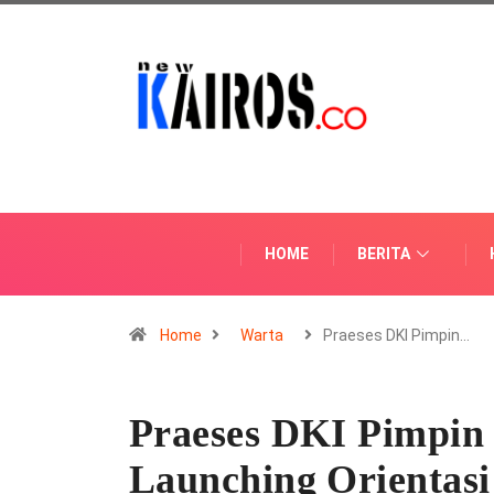
HOME
BERITA
Home
Warta
Praeses DKI Pimpin…
Praeses DKI Pimpin
Launching Orientas