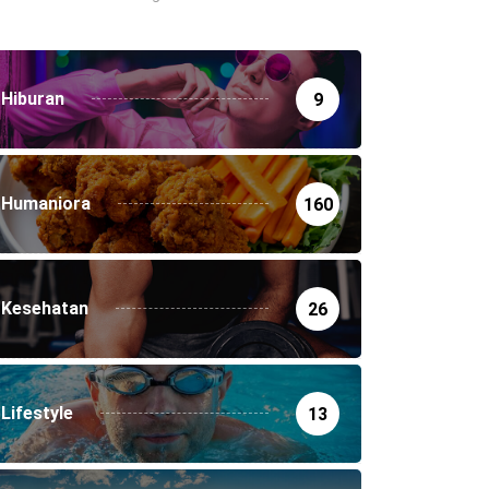
Hiburan
9
Humaniora
160
Kesehatan
26
Lifestyle
13