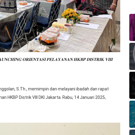
𝐔𝐍𝐂𝐇𝐈𝐍𝐆 𝐎𝐑𝐈𝐄𝐍𝐓𝐀𝐒𝐈 𝐏𝐄𝐋𝐀𝐘𝐀𝐍𝐀𝐍 𝐇𝐊𝐁𝐏 𝐃𝐈𝐒𝐓𝐑𝐈𝐊 𝐕𝐈𝐈𝐈
ainggolan, S.Th., memimpin dan melayani ibadah dan rapat
n HKBP Distrik VIII DKI Jakarta. Rabu, 14 Januari 2025,