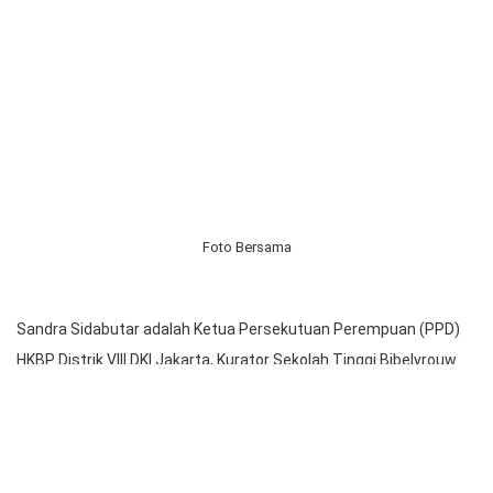
Sandra Sidabutar dianggap layak menerimam penghargaan
tersebut atas pelayanannya di aras
Hatopan,
Distrik, bahkan
jemaat lokalnya. Ia telah mengambil bagian serta memfasilitasi
berbagai pelayanan di bidang pengembangan masyarakat,
semisal pengembangan ekonomi keluarga, pelayanan
perempuan, dan juga pelayanan pekabaran Injil.