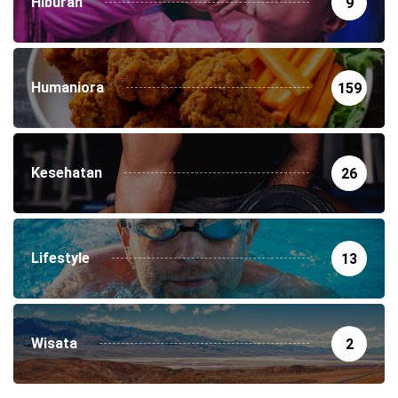
Hiburan
9
Humaniora
159
Kesehatan
26
Lifestyle
13
Wisata
2