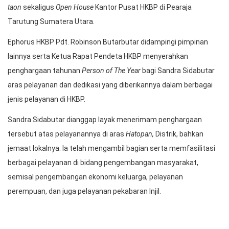
Sandra Hutabarat br. Sidabutar menerima penghargaan
Person
of The Year
HKBP Tahun 2022, Jumat (6/1/2023). Pemberian
penghargaan dilaksanakan di dalam ibadah awal tahun atau
bona
taon
sekaligus
Open House
Kantor Pusat HKBP di Pearaja
Tarutung Sumatera Utara.
Ephorus HKBP Pdt. Robinson Butarbutar didampingi pimpinan
lainnya serta Ketua Rapat Pendeta HKBP menyerahkan
penghargaan tahunan
Person of The Year
bagi Sandra Sidabutar
aras pelayanan dan dedikasi yang diberikannya dalam berbagai
jenis pelayanan di HKBP.