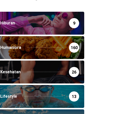
Hiburan
9
Humaniora
160
Kesehatan
26
Lifestyle
13