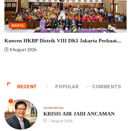
ARTA
en HKBP Distrik VIII DKI Jakarta Perkuat...
W
August 2026
HKBP
HKB
4 
RECENT
POPULAR
COMMENTS
1
HUMANIORA
KRISIS AIR JADI ANCAMAN
7 August 2026