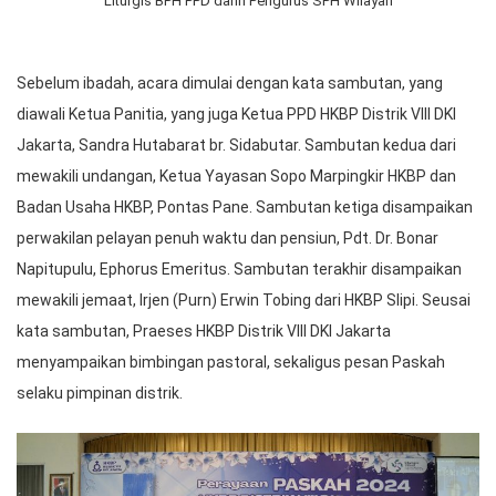
Liturgis BPH PPD dann Pengurus SPH Wilayah
Sebelum ibadah, acara dimulai dengan kata sambutan, yang
diawali Ketua Panitia, yang juga Ketua PPD HKBP Distrik VIII DKI
Jakarta, Sandra Hutabarat br. Sidabutar. Sambutan kedua dari
mewakili undangan, Ketua Yayasan Sopo Marpingkir HKBP dan
Badan Usaha HKBP, Pontas Pane. Sambutan ketiga disampaikan
perwakilan pelayan penuh waktu dan pensiun, Pdt. Dr. Bonar
Napitupulu, Ephorus Emeritus. Sambutan terakhir disampaikan
mewakili jemaat, Irjen (Purn) Erwin Tobing dari HKBP Slipi. Seusai
kata sambutan, Praeses HKBP Distrik VIII DKI Jakarta
menyampaikan bimbingan pastoral, sekaligus pesan Paskah
selaku pimpinan distrik.