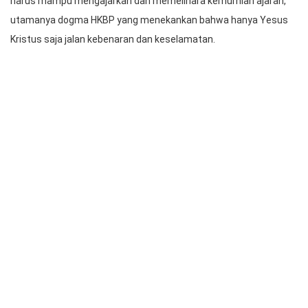
Praeses Bernard Manik menyampaikan bahwa gereja mesti
bangkit untuk menghadapi berbagai tantangan dan ancaman,
utamanya ajaran yang sedang berkembang, semisal Kristen
Progresif. Ia menganggap hal ini bisa memengaruhi iman
generasi muda HKBP. Maka gereja, para pelayan, anggota jemaat
harus mampu mengajarkan dan memelihara kemurnian ajaran,
utamanya dogma HKBP yang menekankan bahwa hanya Yesus
Kristus saja jalan kebenaran dan keselamatan.