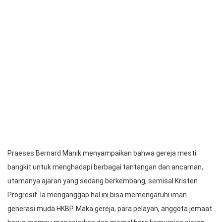
Praeses HKBP Distrik VIII DKI Jakarta Pdt. Bernard Manik
menyampaikan bahwa pertumbuhan iman gereja sedang tidak
baik-baik saja. Hal itu ia sampaikan ketika menyampaikan
bimbingan dan pastoral pada perayaan Paskah Distrik yang
digelar pada hari Senin (22/4/2024) bertempat di Sopo Bolon
Sopo Marpingkir HKBP, kawasan Pulogebang Cakung Jakarta
Timur.