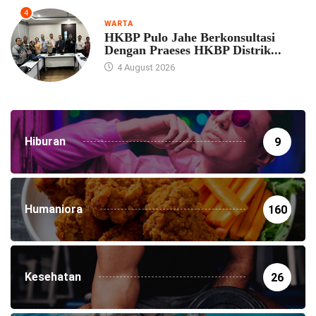
4
WARTA
HKBP Pulo Jahe Berkonsultasi
Dengan Praeses HKBP Distrik...
4 August 2026
Hiburan
9
Humaniora
160
Kesehatan
26