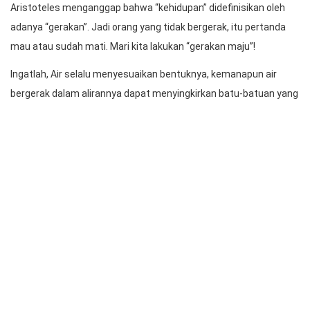
Aristoteles menganggap bahwa “kehidupan” didefinisikan oleh
adanya “gerakan”. Jadi orang yang tidak bergerak, itu pertanda
mau atau sudah mati. Mari kita lakukan “gerakan maju”!
Ingatlah, Air selalu menyesuaikan bentuknya, kemanapun air
bergerak dalam alirannya dapat menyingkirkan batu-batuan yang
menghalangi dan semakin cepat bergerak maka semakin jernih.
Jangan sampai terjadi, setiap tahun orientasi pelayanan HKBP di
launching dari “hatopan” namun di
tirket
distrik, ressort dan huria
terlambat respon dan menjadi berlalu tanpa kesan atau
“pass
without effect”
alias
“dang martanda”.
Ingatlah, Api dari dirinya sendiri awalnya tidak memiliki kekuatan
besar, namun cobalah beri udara atau bensin maka Api dapat
meraih momentum menjadi semakin besar, panas, berkobar
bahkan melahap segala sesuatu yang menghadang.
Mari kita kobarkan Api Kesehatian untuk menerangi kegelapan