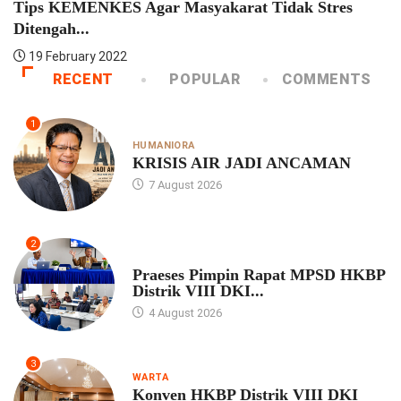
s KEMENKES Agar Masyakarat Tidak Stres
Pres
ngah...
18 
February 2022
RECENT
POPULAR
COMMENTS
1
HUMANIORA
KRISIS AIR JADI ANCAMAN
7 August 2026
2
UNCATEGORIZED
Praeses Pimpin Rapat MPSD HKBP
Distrik VIII DKI...
4 August 2026
3
WARTA
Konven HKBP Distrik VIII DKI