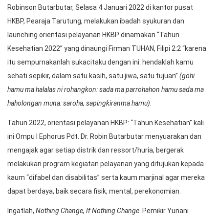
Robinson Butarbutar, Selasa 4 Januari 2022 di kantor pusat
HKBP, Pearaja Tarutung, melakukan ibadah syukuran dan
launching orientasi pelayanan HKBP dinamakan “Tahun
Kesehatian 2022” yang dinaungi Firman TUHAN, Filipi 2:2 “karena
itu sempurnakanlah sukacitaku dengan ini: hendaklah kamu
sehati sepikir, dalam satu kasih, satu jiwa, satu tujuan”
(gohi
hamu ma halalas ni rohangkon: sada ma parrohahon hamu sada ma
haholongan muna: saroha, sapingkiranma hamu)
.
Tahun 2022, orientasi pelayanan HKBP: “Tahun Kesehatian” kali
ini Ompu I Ephorus Pdt. Dr. Robin Butarbutar menyuarakan dan
mengajak agar setiap distrik dan ressort/huria, bergerak
melakukan program kegiatan pelayanan yang ditujukan kepada
kaum “difabel dan disabilitas” serta kaum marjinal agar mereka
dapat berdaya, baik secara fisik, mental, perekonomian.
Ingatlah,
Nothing Change, If Nothing Change
. Pemikir Yunani