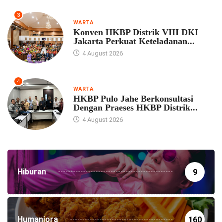
3
WARTA
Konven HKBP Distrik VIII DKI
Jakarta Perkuat Keteladanan...
4 August 2026
4
WARTA
HKBP Pulo Jahe Berkonsultasi
Dengan Praeses HKBP Distrik...
4 August 2026
Hiburan
9
Humaniora
160