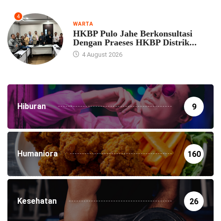
4
WARTA
HKBP Pulo Jahe Berkonsultasi
Dengan Praeses HKBP Distrik...
4 August 2026
Hiburan
9
Humaniora
160
Kesehatan
26