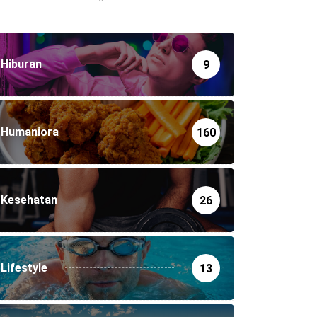
Hiburan
9
Humaniora
160
Kesehatan
26
Lifestyle
13