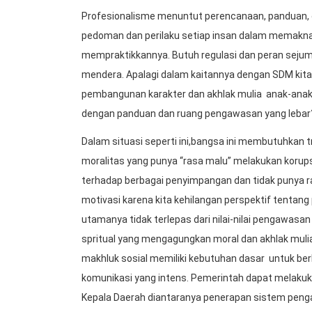
Profesionalisme menuntut perencanaan, panduan,
pedoman dan perilaku setiap insan dalam memaknai n
mempraktikkannya. Butuh regulasi dan peran seju
mendera. Apalagi dalam kaitannya dengan SDM kita
pembangunan karakter dan akhlak mulia anak-anak n
dengan panduan dan ruang pengawasan yang leba
Dalam situasi seperti ini,bangsa ini membutuhkan
moralitas yang punya “rasa malu” melakukan korups
terhadap berbagai penyimpangan dan tidak punya ra
motivasi karena kita kehilangan perspektif tentang
utamanya tidak terlepas dari nilai-nilai pengawasan
spritual yang mengagungkan moral dan akhlak muli
makhluk sosial memiliki kebutuhan dasar untuk b
komunikasi yang intens. Pemerintah dapat melaku
Kepala Daerah diantaranya penerapan sistem penga