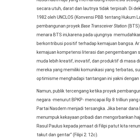
secara utuh, darat dan lautnya tidak terpisah. Di 
1982 oleh UNCLOS (Konvensi PBB tentang Hukum Laut
pembangunan proyek
Base Transceiver Station
(BTS)-
menara BTS ini,karena pada ujungnya memudahkan 
berkontribusi positif terhadap kemajuan bangsa. A
kemajuan kompetensi literasi dan pengembangan 
muda lebih kreatif, inovatif, dan produktif di masa
mereka yang memiliki komunikasi yang terbatas, sul
optimisme menghadapi tantangan ini yakni denga
Namun, publik tercengang ketika proyek pembanguna
negara -menurut BPKP- mencapai Rp 8 trilliun yan
Partai Nasdem menjadi tersangka. Jika benar dana Rp 
menumpuk kekayaan pribadi dan mengorbankan hajat
Rasul Paulus kepada jemaat di Filipi patut kita re
takut dan gentar” (Filipi 2: 12c).