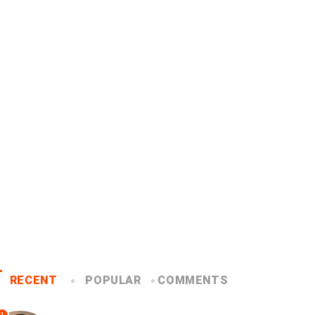
WARTA
WARTA
ven HKBP Distrik VIII
 Jakarta Perkuat...
HKBP Pulo Jahe
August 2026
Berkonsultasi Dengan
Praeses HKBP...
4 August 2026
RECENT
POPULAR
COMMENTS