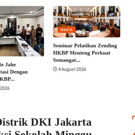
WARTA
Seminar Pelatihan Zending
Kon
HKBP Menteng Perkuat
DKI
Semangat...
 Jahe
4 
4 August 2026
asi Dengan
BP...
026
istrik DKI Jakarta
ksi Sekolah Minggu