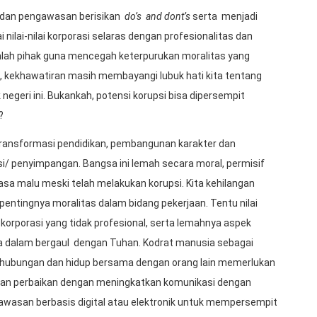
 dan pengawasan berisikan
do’s and dont’s
serta menjadi
ilai-nilai korporasi selaras dengan profesionalitas dan
mlah pihak guna mencegah keterpurukan moralitas yang
, kekhawatiran masih membayangi lubuk hati kita tentang
egeri ini. Bukankah, potensi korupsi bisa dipersempit
r?
 transformasi pendidikan, pembangunan karakter dan
i/ penyimpangan. Bangsa ini lemah secara moral, permisif
sa malu meski telah melakukan korupsi. Kita kehilangan
 pentingnya moralitas dalam bidang pekerjaan. Tentu nilai
 korporasi yang tidak profesional, serta lemahnya aspek
a dalam bergaul dengan Tuhan. Kodrat manusia sebagai
erhubungan dan hidup bersama dengan orang lain memerlukan
kan perbaikan dengan meningkatkan komunikasi dengan
wasan berbasis digital atau elektronik untuk mempersempit