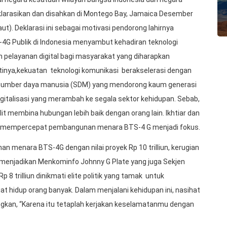
deklarasikan dan disahkan di Montego Bay, Jamaica Desember
). Deklarasi ini sebagai motivasi pendorong lahirnya
4G Publik di Indonesia menyambut kehadiran teknologi
pelayanan digital bagi masyarakat yang diharapkan
rtinya,kekuatan teknologi komunikasi berakselerasi dengan
sumber daya manusia (SDM) yang mendorong kaum generasi
 digitalisasi yang merambah ke segala sektor kehidupan. Sebab,
it membina hubungan lebih baik dengan orang lain. Ikhtiar dan
n mempercepat pembangunan menara BTS-4 G menjadi fokus.
n menara BTS-4G dengan nilai proyek Rp 10 trilliun, kerugian
g menjadikan Menkominfo Johnny G Plate yang juga Sekjen
8 trilliun dinikmati elite politik yang tamak untuk
 hidup orang banyak. Dalam menjalani kehidupan ini, nasihat
nungkan, “Karena itu tetaplah kerjakan keselamatanmu dengan