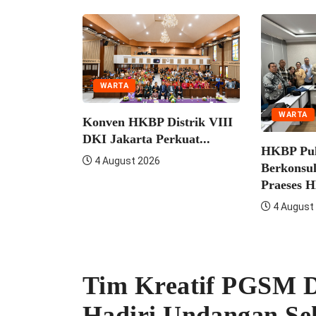
WARTA
 Zending
WARTA
Konven HKBP Distrik VIII
rkuat
DKI Jakarta Perkuat...
HKBP Pulo
4 August 2026
Berkonsult
Praeses HK
4 August 2
Tim Kreatif PGSM D
Hadiri Undangan Se