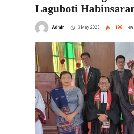
Laguboti Habinsara
Admin
3 May 2023
1198