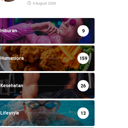
4 August 2026
Hiburan
9
Humaniora
159
Kesehatan
26
Lifestyle
13