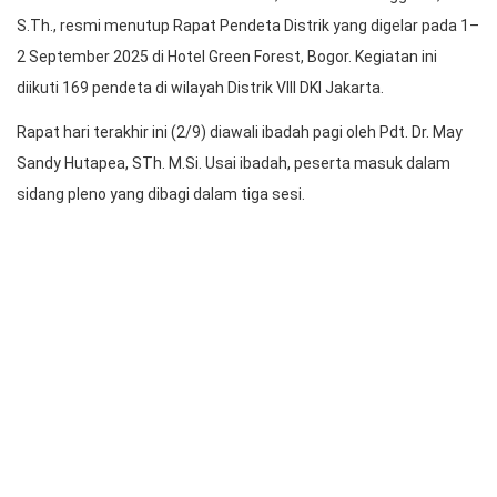
Praeses foto bersama dengan Panitia Rapat Pendeta HKBP Distrik
VIII DKI Jakarta.
Praeses HKBP Distrik VIII DKI Jakarta, Pdt. Oloan Nainggolan,
S.Th., resmi menutup Rapat Pendeta Distrik yang digelar pada 1–
2 September 2025 di Hotel Green Forest, Bogor. Kegiatan ini
diikuti 169 pendeta di wilayah Distrik VIII DKI Jakarta.
Rapat hari terakhir ini (2/9) diawali ibadah pagi oleh Pdt. Dr. May
Sandy Hutapea, STh. M.Si. Usai ibadah, peserta masuk dalam
sidang pleno yang dibagi dalam tiga sesi.