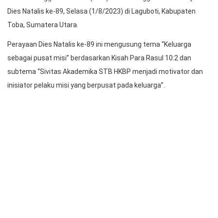
Dies Natalis 89 Sekolah Tinggi Bibelvrouw HKBP
Sekolah Tinggi Bibelvrouw (STB) HKBP menggelar ibadah syukur
Dies Natalis ke-89, Selasa (1/8/2023) di Laguboti, Kabupaten
Toba, Sumatera Utara.
Perayaan Dies Natalis ke-89 ini mengusung tema “Keluarga
sebagai pusat misi” berdasarkan Kisah Para Rasul 10:2 dan
subtema “Sivitas Akademika STB HKBP menjadi motivator dan
inisiator pelaku misi yang berpusat pada keluarga”.