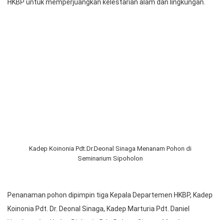
3 Kadep Pimpin Penanaman Pohon Sambut Jubileum 125 Tahun
Zending
Panitia perayaan Jubileum 125 Tahun Zending HKBP melakukan
penanaman pohon yang dilaksanakan di Seminarium Sipoholon
pada Kamis (2/5/2024). Kegiatan ini merupakan bagian dari misi
HKBP untuk memperjuangkan kelestarian alam dan lingkungan.