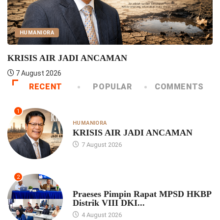
D
WARTA
 Rapat MPSD HKBP Distrik VIII...
Konven HKBP Di
4 August 2026
RECENT
POPULAR
COMMENTS
1
HUMANIORA
KRISIS AIR JADI ANCAMAN
7 August 2026
2
UNCATEGORIZED
Praeses Pimpin Rapat MPSD HKBP
Distrik VIII DKI...
4 August 2026