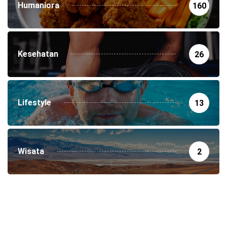
Humaniora
160
Kesehatan
26
Lifestyle
13
Wisata
2