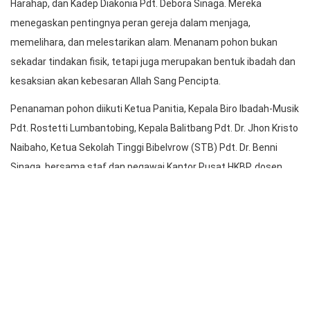
Kadep Koinonia Pdt.Dr.Deonal Sinaga Menanam Pohon di
Seminarium Sipoholon
Penanaman pohon dipimpin tiga Kepala Departemen HKBP, Kadep
Koinonia Pdt. Dr. Deonal Sinaga, Kadep Marturia Pdt. Daniel
Harahap, dan Kadep Diakonia Pdt. Debora Sinaga. Mereka
menegaskan pentingnya peran gereja dalam menjaga,
memelihara, dan melestarikan alam. Menanam pohon bukan
sekadar tindakan fisik, tetapi juga merupakan bentuk ibadah dan
kesaksian akan kebesaran Allah Sang Pencipta.
Penanaman pohon diikuti Ketua Panitia, Kepala Biro Ibadah-Musik
Pdt. Rostetti Lumbantobing, Kepala Balitbang Pdt. Dr. Jhon Kristo