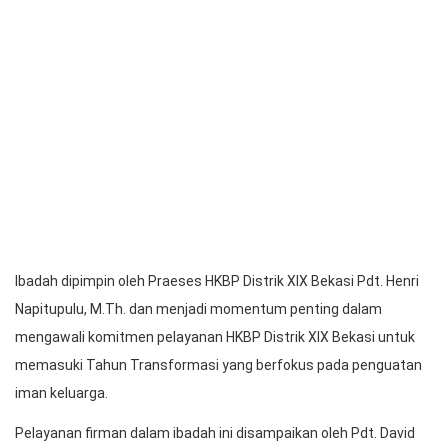
Ibadah Syukuran Awal Tahun, Doa Manabur Boni, Pelantikan
Panitia, serta Launching Tahun Transformasi Pengajaran Iman di
Tengah Keluarga Tahun 2026 pada Sabtu, 24 Januari 2026.
Seluruh rangkaian kegiatan berlangsung dengan khidmat dan
penuh sukacita di Gereja HKBP Jatisampurna, yang dipercayakan
sebagai panitia pelaksana Bona Taon Distrik tahun 2026.