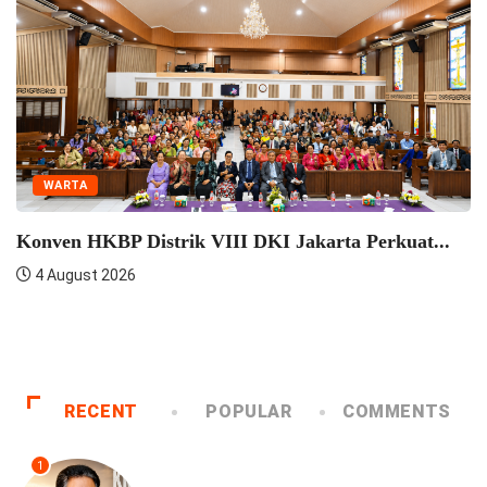
WARTA
Seminar Pelatihan
Semangat...
4 August 2026
konsultasi Dengan Praeses
RECENT
POPULAR
COMMENTS
1