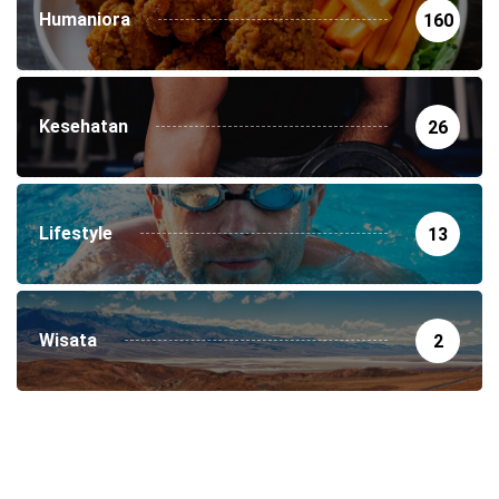
Humaniora
160
Kesehatan
26
Lifestyle
13
Wisata
2