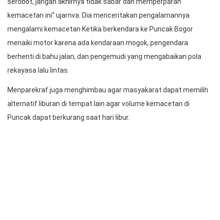
sebagai salah satu opsi transportasi menuju Puncak demi
menyelesaikan kemacetan di kawasan tersebut.
“(Selain) ramah lingkungan, (cable car) juga memiliki sensasi
yang berbeda karena di destinasi-destinasi pequnungan di luar
negeri juga ada cable car, malah dengan trem yang besar,” kata
Menparekraf Sandiaga Uno.
Selain itu, Menparekraf Sandiaga Uno juga mengingatkan
pengendara mematuhi peraturan lalu lintas. “Jangan main
serobot, jangan akhirnya tidak sabar dan memperparah
kemacetan ini” ujarnva. Dia menceritakan pengalamannya
mengalami kemacetan Ketika berkendara ke Puncak Bogor
menaiki motor karena ada kendaraan mogok, pengendara
berhenti di bahu jalan, dan pengemudi yang mengabaikan pola
rekayasa lalu lintas.
Menparekraf juga menghimbau agar masyakarat dapat memilih