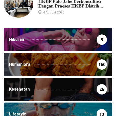
HKBP Pulo Jahe Berkonsultasi
Dengan Praeses HKBP Distrik...
4 August 2026
Hiburan
9
Humaniora
160
Kesehatan
26
Lifestyle
13