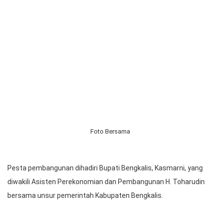
49 Sebanga Duri Bengkalis Riau.
Pesta pembangunan dilaksanakan dalam ibadah Minggu XI
Setelah Trinitatis dilayani Pdt. Mangatur Manurung, Praeses
HKBP Distrik XIX Bekasi, didampingi Pendeta HKBP Ressort
Pardomuan, Pdt. Games Purba, serta parhalado lainnya.