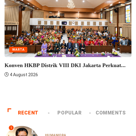
WARTA
onven HKBP Distrik VIII DKI Jakarta Perkuat...
4 August 2026
H
H
RECENT
POPULAR
COMMENTS
1
HUMANIORA