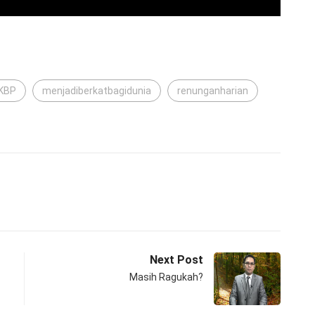
KBP
menjadiberkatbagidunia
renunganharian
Next Post
Masih Ragukah?