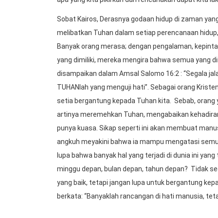
Sobat Kairos, Derasnya godaan hidup di zaman yang
melibatkan Tuhan dalam setiap perencanaan hidup
Banyak orang merasa; dengan pengalaman, kepintar
yang dimiliki, mereka mengira bahwa semua yang dir
disampaikan dalam Amsal Salomo 16:2 : “Segala jal
TUHANlah yang menguji hati”. Sebagai orang Kristen 
setia bergantung kepada Tuhan kita. Sebab, oran
artinya meremehkan Tuhan, mengabaikan kehadiran
punya kuasa. Sikap seperti ini akan membuat man
angkuh meyakini bahwa ia mampu mengatasi semua 
lupa bahwa banyak hal yang terjadi di dunia ini yang 
minggu depan, bulan depan, tahun depan? Tidak seo
yang baik, tetapi jangan lupa untuk bergantung k
berkata: “Banyaklah rancangan di hati manusia, te