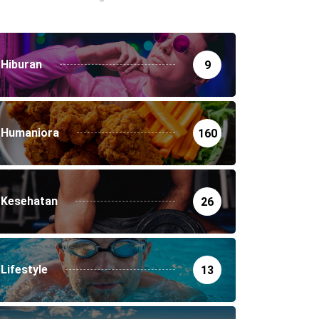
Hiburan
9
Humaniora
160
Kesehatan
26
Lifestyle
13