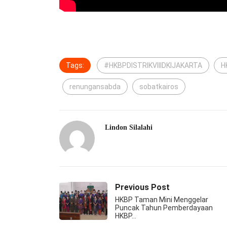
Tags:
#HKBPDISTRIKVIIIDKIJAKARTA
H
renungansabda
sobatkairos
Lindon Silalahi
Previous Post
HKBP Taman Mini Menggelar
Puncak Tahun Pemberdayaan
HKBP…