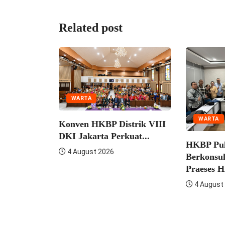
Related post
WARTA
n Zending
WARTA
Konven HKBP Distrik VIII
erkuat
DKI Jakarta Perkuat...
HKBP Pul
4 August 2026
Berkonsul
Praeses H
4 August